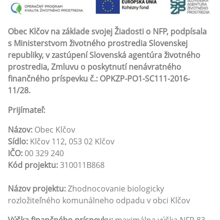
Obec Klčov na základe svojej Žiadosti o NFP, podpísala
s Ministerstvom životného prostredia Slovenskej
republiky, v zastúpení Slovenská agentúra životného
prostredia, Zmluvu o poskytnutí nenávratného
finančného príspevku č.: OPKZP-PO1-SC111-2016-
11/28.
Prijímateľ:
Názov:
Obec Klčov
Sídlo:
Klčov 112, 053 02 Klčov
IČO:
00 329 240
Kód projektu:
310011B868
Názov projektu:
Zhodnocovanie biologicky
rozložiteľného komunálneho odpadu v obci Klčov
Výška finančného príspevku:
maximálna výška NFP 83