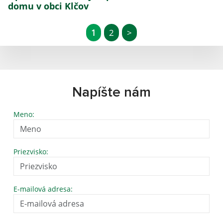
domu v obci Klčov
1
2
>
Napíšte nám
Meno:
Priezvisko:
E-mailová adresa: