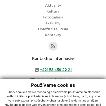
Aktuality
Kultúra
Fotogaléria
E-služby
Dôležité tel. čísla
Kontakty
Kontaktné informácie
+421 53 459 22 21
obec.klcov@gmail.com
Používame cookies
Súbory cookie a ďalšie technológie sledovania používame na zlepšenie
vášho zážitku z prehliadania našich webových stránok, na to, aby sme
využite možnosť získavania aktuálnych informácií s využitím RSS
,
vám zobrazovali prispôsobený obsah a cielené reklamy, na analýzu
návštevnosti našich webových stránok a na pochopenie toho, odkiaľ naši
CMS systém (redakčný) systém ECHELON 2,
Mapa stránok
,
web portál
,