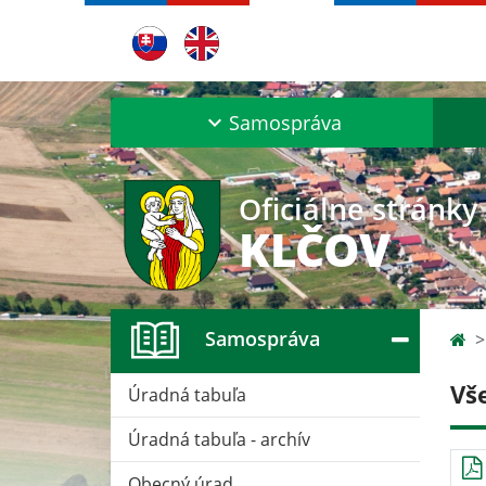
Samospráva
Oficiálne stránky
KLČOV
Samospráva
Vš
Úradná tabuľa
Úradná tabuľa - archív
Obecný úrad