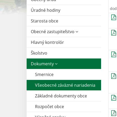
dod
Úradné hodiny
Starosta obce
Obecné zastupiteľstvo
Hlavný kontrolór
Školstvo
Dokumenty
Smernice
Všeobecné záväzné nariadenia
Základné dokumenty obce
Rozpočet obce