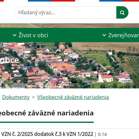
Hľadaný výraz...
Život v obci
Zverejňova
 obce
Dokumenty
Všeobecné záväzné nariadenia
eobecné záväzné nariadenia
VZN č. 2/2025 dodatok č.3 k VZN 1/2022
| 0.14