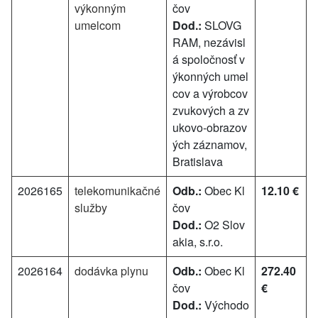
výkonným
čov
umelcom
Dod.:
SLOVG
RAM, nezávisl
á spoločnosť v
ýkonných umel
cov a výrobcov
zvukových a zv
ukovo-obrazov
ých záznamov,
Bratislava
2026165
telekomunikačné
Odb.:
Obec Kl
12.10 €
služby
čov
Dod.:
O2 Slov
akia, s.r.o.
2026164
dodávka plynu
Odb.:
Obec Kl
272.40
čov
€
Dod.:
Východo