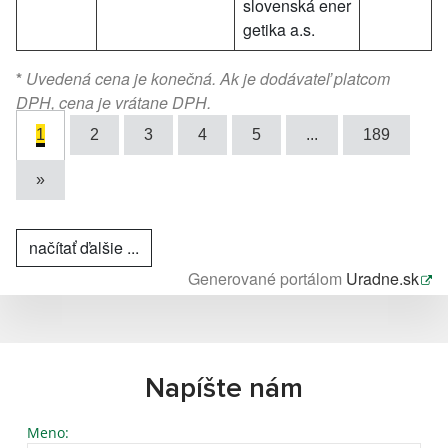
slovenská ener
getika a.s.
*
Uvedená cena je konečná. Ak je dodávateľ platcom
DPH, cena je vrátane DPH.
1
2
3
4
5
...
189
»
načítať ďalšie ...
Generované portálom
Uradne.sk
Napíšte nám
Meno: