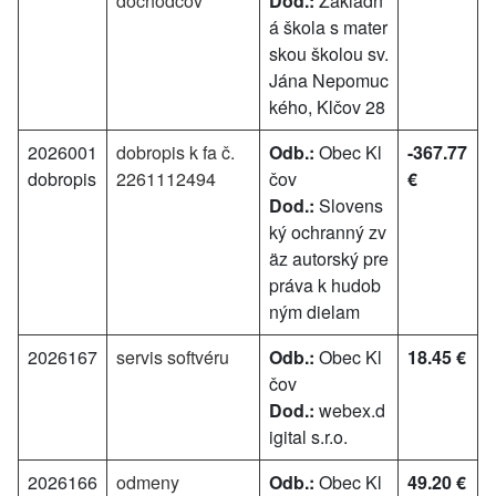
dôchodcov
Dod.:
Základn
á škola s mater
skou školou sv.
Jána Nepomuc
kého, Klčov 28
2026001
dobropis k fa č.
Odb.:
Obec Kl
-367.77
dobropis
2261112494
čov
€
Dod.:
Slovens
ký ochranný zv
äz autorský pre
práva k hudob
ným dielam
2026167
servis softvéru
Odb.:
Obec Kl
18.45 €
čov
Dod.:
webex.d
igital s.r.o.
2026166
odmeny
Odb.:
Obec Kl
49.20 €