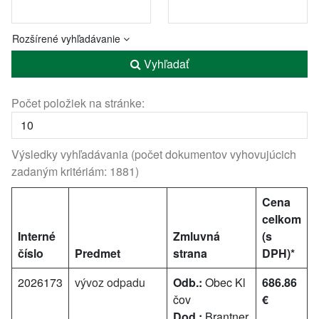
Rozšírené vyhľadávanie
Vyhľadať
Počet položiek na stránke:
Výsledky vyhľadávania (počet dokumentov vyhovujúcich
zadaným kritériám: 1881)
Cena
celkom
Interné
Zmluvná
(s
číslo
Predmet
strana
DPH)*
2026173
vývoz odpadu
Odb.:
Obec Kl
686.86
čov
€
Dod.:
Brantner