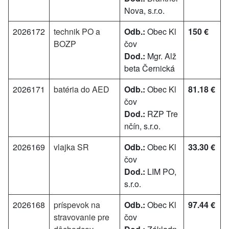
Nova, s.r.o.
2026172
technik PO a
Odb.:
Obec Kl
150 €
BOZP
čov
Dod.:
Mgr. Alž
beta Černická
2026171
batéria do AED
Odb.:
Obec Kl
81.18 €
čov
Dod.:
RZP Tre
nčín, s.r.o.
2026169
vlajka SR
Odb.:
Obec Kl
33.30 €
čov
Dod.:
LIM PO,
s.r.o.
2026168
príspevok na
Odb.:
Obec Kl
97.44 €
stravovanie pre
čov