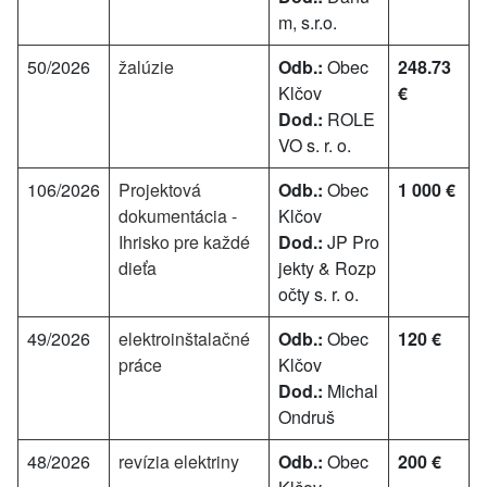
m, s.r.o.
50/2026
žalúzie
Odb.:
Obec
248.73
Klčov
€
Dod.:
ROLE
VO s. r. o.
106/2026
Projektová
Odb.:
Obec
1 000 €
dokumentácia -
Klčov
Ihrisko pre každé
Dod.:
JP Pro
dieťa
jekty & Rozp
očty s. r. o.
49/2026
elektroinštalačné
Odb.:
Obec
120 €
práce
Klčov
Dod.:
Michal
Ondruš
48/2026
revízia elektriny
Odb.:
Obec
200 €