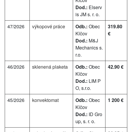
Klčov
Dod.:
Elserv
is JM s. r. o.
47/2026
výkopové práce
Odb.:
Obec
319.80
Klčov
€
Dod.:
M&J
Mechanics s.
r.o.
46/2026
sklenená plaketa
Odb.:
Obec
42.90 €
Klčov
Dod.:
LIM P
O, s.r.o.
45/2026
konvektomat
Odb.:
Obec
1 200 €
Klčov
Dod.:
ID Gro
up, s. r. o.