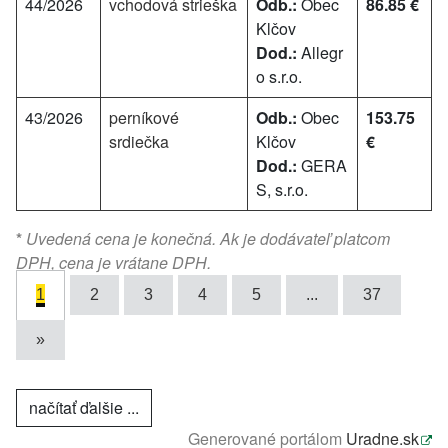
44/2026
vchodová strieška
Odb.:
Obec
86.85 €
Klčov
Dod.:
Allegr
o s.r.o.
43/2026
perníkové
Odb.:
Obec
153.75
srdiečka
Klčov
€
Dod.:
GERA
S, s.r.o.
*
Uvedená cena je konečná. Ak je dodávateľ platcom
DPH, cena je vrátane DPH.
1
2
3
4
5
...
37
»
načítať ďalšie ...
Generované portálom
Uradne.sk