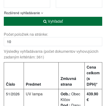
Rozšírené vyhľadávanie
Vyhľadať
Počet položiek na stránke:
Výsledky vyhľadávania (počet dokumentov vyhovujúcich
zadaným kritériám: 361)
Cena
celkom
Zmluvná
(s
Číslo
Predmet
strana
DPH)*
51/2026
UV lampa
Odb.:
Obec
439.90
Klčov
€
Dod.:
Danu