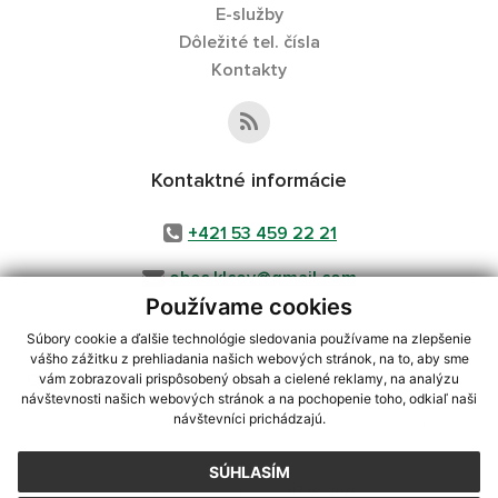
E-služby
Dôležité tel. čísla
Kontakty
Kontaktné informácie
+421 53 459 22 21
obec.klcov@gmail.com
Používame cookies
Súbory cookie a ďalšie technológie sledovania používame na zlepšenie
vášho zážitku z prehliadania našich webových stránok, na to, aby sme
využite možnosť získavania aktuálnych informácií s využitím RSS
,
vám zobrazovali prispôsobený obsah a cielené reklamy, na analýzu
CMS systém (redakčný) systém ECHELON 2,
Mapa stránok
,
web portál
,
návštevnosti našich webových stránok a na pochopenie toho, odkiaľ naši
návštevníci prichádzajú.
webhosting
,
webex.digital, s.r.o.
,
domény
,
registrácia domény
,
spoločnosť webex.digital, s.r.o.
,
technický prevádzkovateľ
SÚHLASÍM
Posledná aktualizácia:
07.08.2026