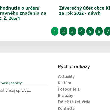
hodnutie o určení
Záverečný účet obce K
ravného značenia na
za rok 2022 - návrh
. č. 265/1
1
2
3
4
5
6
7
Rýchle odkazy
Aktuality
t vašej správy:
Kultúra
Fotogaléria
E-služby
Dôležité tel. čísla
Kontakty