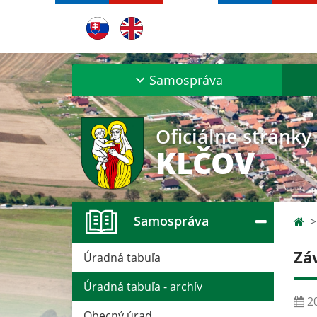
Samospráva
Oficiálne stránky
KLČOV
Samospráva
Zá
Úradná tabuľa
Úradná tabuľa - archív
20
Obecný úrad