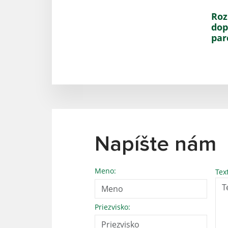
Roz
dop
parc
Napíšte nám
Meno:
Tex
Priezvisko: