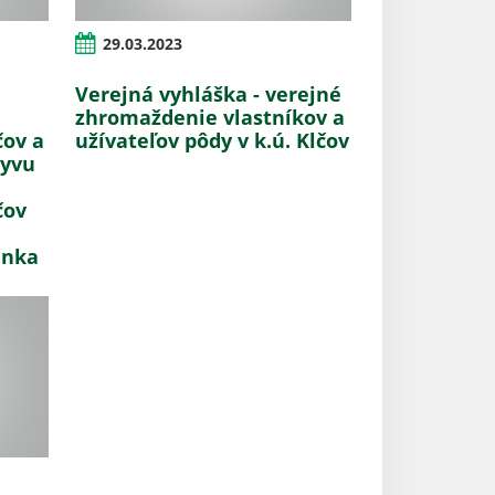
29.03.2023
Verejná vyhláška - verejné
zhromaždenie vlastníkov a
čov a
užívateľov pôdy v k.ú. Klčov
lyvu
čov
ánka