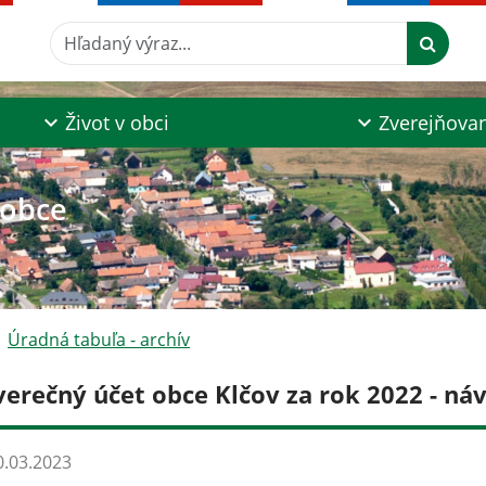
Hľadaný výraz...
Život v obci
Zverejňova
 obce
Úradná tabuľa - archív
verečný účet obce Klčov za rok 2022 - ná
.03.2023