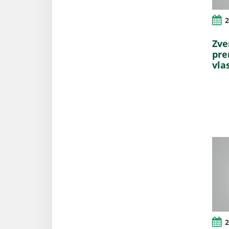
2
Zve
pre
vla
2