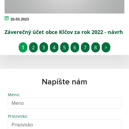
20.03.2023
Záverečný účet obce Klčov za rok 2022 - návrh
1
2
3
4
5
6
7
8
>
Napíšte nám
Meno:
Priezvisko: