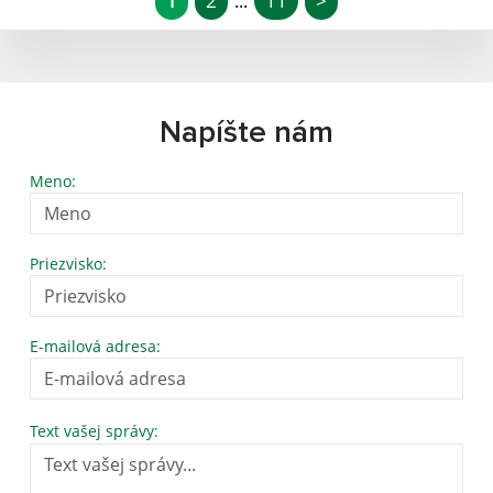
1
2
11
>
...
Napíšte nám
Meno:
Priezvisko:
E-mailová adresa:
Text vašej správy: