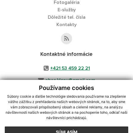
Fotogaléria
E-služby
Dôležité tel. čísla
Kontakty
Kontaktné informácie
+421 53 459 22 21
obec.klcov@gmail.com
Používame cookies
Súbory cookie a ďalšie technológie sledovania používame na zlepšenie
vášho zážitku z prehliadania našich webových stránok, na to, aby sme
využite možnosť získavania aktuálnych informácií s využitím RSS
,
vám zobrazovali prispôsobený obsah a cielené reklamy, na analýzu
CMS systém (redakčný) systém ECHELON 2,
Mapa stránok
,
web portál
,
návštevnosti našich webových stránok a na pochopenie toho, odkiaľ naši
návštevníci prichádzajú.
webhosting
,
webex.digital, s.r.o.
,
domény
,
registrácia domény
,
spoločnosť webex.digital, s.r.o.
,
technický prevádzkovateľ
SÚHLASÍM