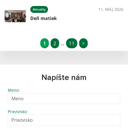
11. MÁJ 2026
Aktuality
Deň matiek
1
2
11
>
...
Napíšte nám
Meno:
Priezvisko: