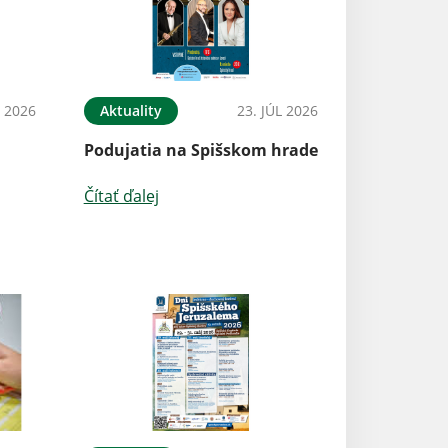
Aktuality
L 2026
Aktuality
23. JÚL 2026
rekonštrukcia 
Podujatia na Spišskom hrade
Čítať ďalej
Čítať ďalej
Aktuality
Verejné osvetlen