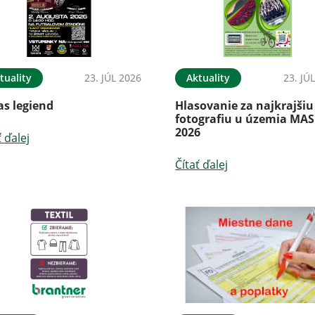
tuality
23. JÚL 2026
Aktuality
23. JÚ
as legiend
Hlasovanie za najkrajšiu
fotografiu u územia MAS
2026
ť ďalej
Čítať ďalej