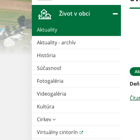
Život v obci
Aktuality
Aktuality - archív
História
Súčasnosť
11. MÁJ 2026
Aktuality
11. MÁJ 2026
Ak
Fotogaléria
oodpadu
Deň matiek
Deň
Videogaléria
Čítať ďalej
Číta
Kultúra
Cirkev
Virtuálny cintorín