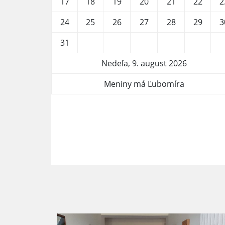
17
18
19
20
21
22
2
24
25
26
27
28
29
3
31
Nedeľa, 9. august 2026
Meniny má Ľubomíra