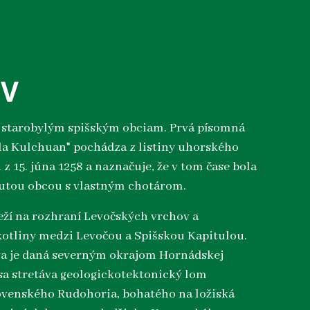
OV
k starobylým spišským obciam. Prvá písomná
la Kulchuan" pochádza z listiny uhorského
. z 15. júna 1258 a naznačuje, že v tom čase bola
nutou obcou s vlastným chotárom.
eží na rozhraní Levočských vrchov a
otliny medzi Levočou a Spišskou Kapitulou.
va je daná severným okrajom Hornádskej
 sa stretáva geologickotektonický lom
ovenského Rudohoria, bohatého na ložiská