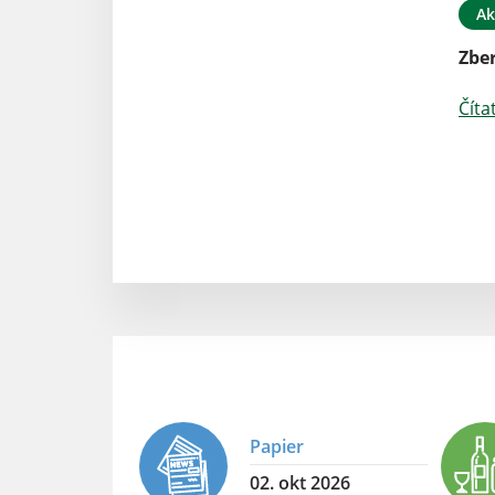
Ak
Čítať ďalej
Zber
Číta
Papier
02. okt 2026