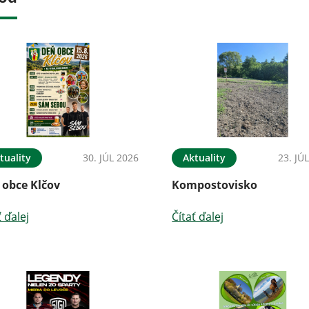
tuality
30. JÚL 2026
Aktuality
23. JÚ
 obce Klčov
Kompostovisko
ť ďalej
Čítať ďalej