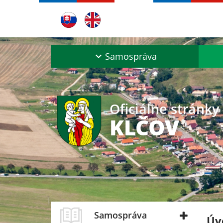
Samospráva
Oficiálne stránky
KLČOV
Samospráva
Úv