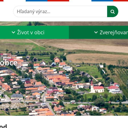
Hľadaný výraz...
Život v obci
Zverejňova
 obce
od