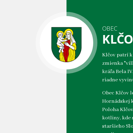
OBEC
KLČ
Klčov patrí 
zmienka "vil
kráľa Bela IV
riadne vyvi
Obec Klčov l
Hornádskej k
Poloha Klčo
kotliny, kde
staršieho Sl