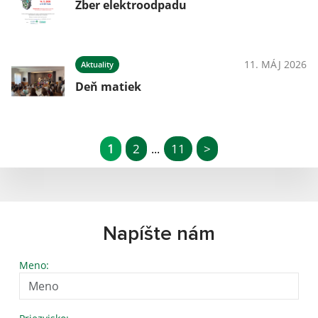
Zber elektroodpadu
11. MÁJ 2026
Aktuality
Deň matiek
1
2
11
>
...
Napíšte nám
Meno: