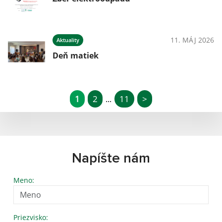
11. MÁJ 2026
Aktuality
Deň matiek
1
2
11
>
...
Napíšte nám
Meno:
Priezvisko: