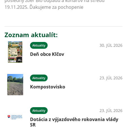
posledný zber Bio odpadu a konárov na stredu
19.11.2025. Ďakujeme za pochopenie
Zoznam aktualít:
30. JÚL 2026
Aktuality
Deň obce Klčov
23. JÚL 2026
Aktuality
Kompostovisko
23. JÚL 2026
Aktuality
Dotácia z výjazdového rokovania vlády
SR