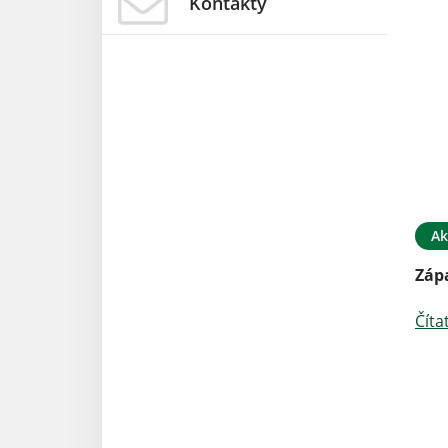
Kontakty
Ak
Záp
Číta