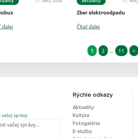
tuality
11. MÁJ 2026
Aktuality
11. MÁJ
liobus
Zber elektroodpadu
ť ďalej
Čítať ďalej
1
2
11
>
...
Rýchle odkazy
Aktuality
t vašej správy:
Kultúra
Fotogaléria
E-služby