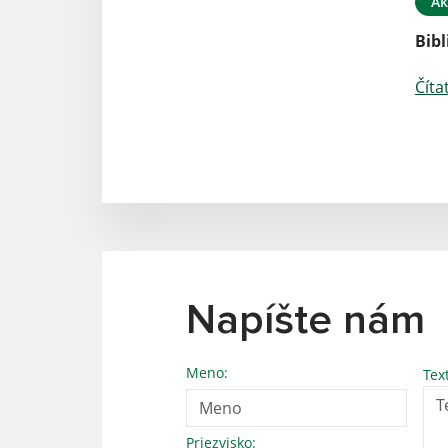
Ak
Bib
Číta
Napíšte nám
Meno:
Tex
Priezvisko: