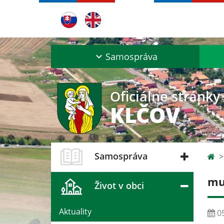
Samospráva
Oficiálne stránky
KLČOV
Samospráva
mu
Život v obci
Aktuality
05