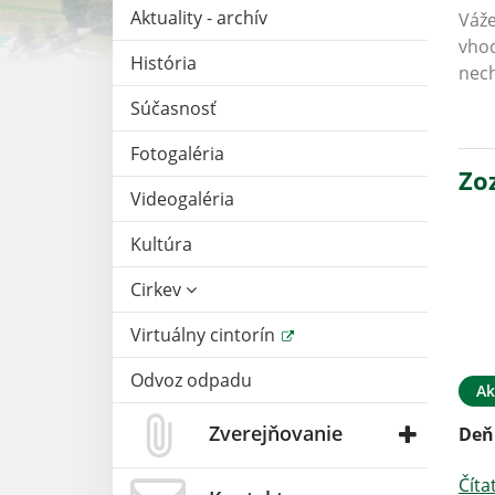
Aktuality - archív
Váže
vhod
História
nech
Súčasnosť
Fotogaléria
Zo
Videogaléria
Kultúra
Cirkev
Virtuálny cintorín
Odvoz odpadu
Ak
Zverejňovanie
Deň
Číta