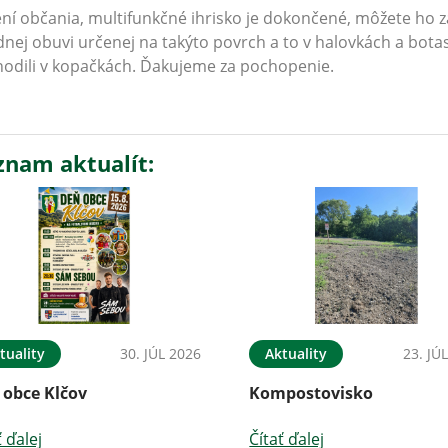
ní občania, multifunkčné ihrisko je dokončené, môžete ho zač
nej obuvi určenej na takýto povrch a to v halovkách a bota
odili v kopačkách. Ďakujeme za pochopenie.
znam aktualít:
tuality
30. JÚL 2026
Aktuality
23. JÚ
 obce Klčov
Kompostovisko
ť ďalej
Čítať ďalej