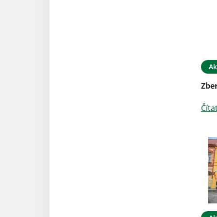
Ak
Zber
Číta