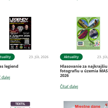
tuality
23. JÚL 2026
Aktuality
23. JÚ
as legiend
Hlasovanie za najkrajšiu
fotografiu u územia MAS
2026
ť ďalej
Čítať ďalej