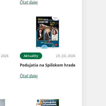
Čítať ďalej
L 2026
Aktuality
23. JÚL 2026
Podujatia na Spišskom hrade
Čítať ďalej