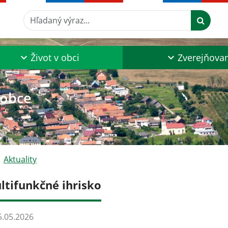
Hľadaný výraz...
Život v obci
Zverejňova
 obce
Aktuality
ltifunkčné ihrisko
.05.2026