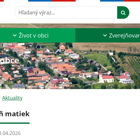
Hľadaný výraz...
Život v obci
Zverejňova
 obce
Aktuality
ň matiek
.04.2026