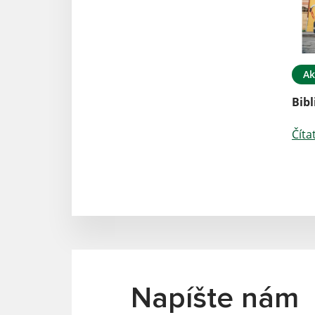
Ak
Bib
Číta
Napíšte nám