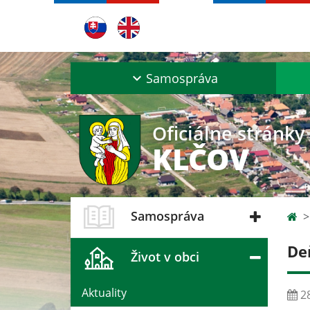
Samospráva
Oficiálne stránky
KLČOV
Samospráva
De
Život v obci
Aktuality
28