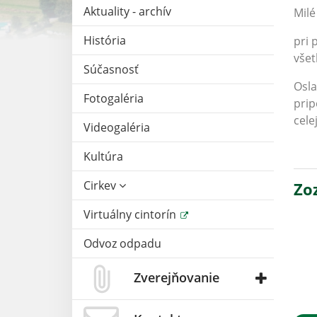
Aktuality - archív
Milé
História
pri 
všet
Súčasnosť
Osla
Fotogaléria
prip
cele
Videogaléria
Kultúra
Cirkev
Zo
Virtuálny cintorín
Odvoz odpadu
Zverejňovanie