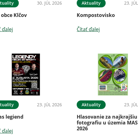
tuality
30. JÚL 2026
Aktuality
23. JÚ
 obce Klčov
Kompostovisko
ť ďalej
Čítať ďalej
tuality
23. JÚL 2026
Aktuality
23. JÚ
as legiend
Hlasovanie za najkrajšiu
fotografiu u územia MAS
2026
ť ďalej