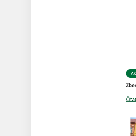
Ak
Zber
Číta