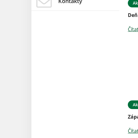
Kontakty
Ak
Deň
Číta
Ak
Záp
Číta