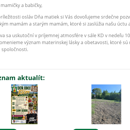
 mamičky a babičky,
príležitosti osláv Dňa matiek si Vás dovoľujeme srdečne po
kým mamám a starým mamám, ktoré si zaslúžia našu úctu a
va sa uskutoční v príjemnej atmosfére v sále KD v nedeľu 10
omenieme význam materinskej lásky a obetavosti, ktoré sú 
j spoločnosti.
znam aktualít: