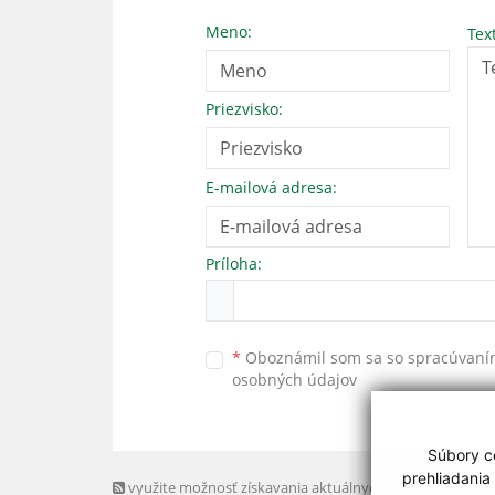
Meno:
Tex
Priezvisko:
E-mailová adresa:
Príloha:
*
Oboznámil som sa so
spracúvan
osobných údajov
Súbory co
prehliadania
využite možnosť získavania aktuálnych informácií s