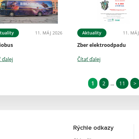
tuality
11. MÁJ 2026
Aktuality
11. MÁJ
liobus
Zber elektroodpadu
ť ďalej
Čítať ďalej
1
2
11
>
...
Rýchle odkazy