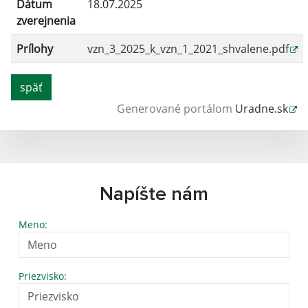
Dátum
18.07.2025
zverejnenia
Prílohy
vzn_3_2025_k_vzn_1_2021_shvalene.pdf
späť
Generované portálom
Uradne.sk
Napíšte nám
Meno:
Priezvisko: